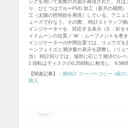
ングを用いて実際の月面が再現された。月は
り、ひとつはブルーPVD 加工（新月の期間
工（太陽の照明効を再現）している。アニュ
ューズで行なう。その際、 時計ストラップ
インジケーターを、対応する表示（S ：針を
イドムーンの位置／ W ：ムーブメントを巻
インジケーターの中間位置では、リュウズを
ーンフェイズと潮汐量の表示を調整し（リュウ
当） 時計回りでは、場所に応じて潮汐のレ
1 回転はディスクの0.25回転に相当し、9.
【関連記事】：
腕時計 スーパーコピー n級
購入
Newer