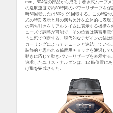
mm、504個の部品から成る手巻き式ムーブメン
の巡航速度で約80時間のパワーリザーブを保
時60回転または60秒で1回転する。この時
式の時刻表示と月の満ち欠けを立体的に表現
の満ち引きをリアルタイムに表示する機構を
ューズで調整が可能で、その位置は演習用電
うに窓で測定する。現代的なデザインの錨は
カーリングによってチェーンと連結している
装飾的と思われる係留用チョックを通過して
動きに応じて動きパワーリザーブを表示する
追求したユリス・ナルダンは、12 時位置に
げ機を完成させた。